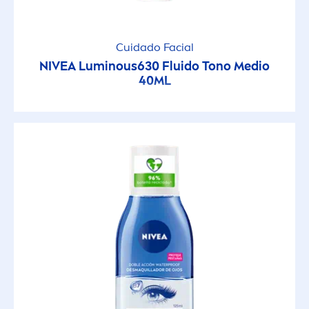
Purificante
Cuidado Facial
NIVEA
Luminous
630 Fluido Tono Medio
Rápida absorción
40ML
Reafirmante
Reafirmante
Reciclable
Reduce Sebo
Refrescante