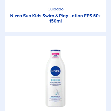
Cuidado
Limpieza
Nivea
Sun
Kids Swim & Play Lotion FPS 50+
150ml
Material reciclado
Matificante
No comedogénico
No grasoso
No grasoso
No pegajosa