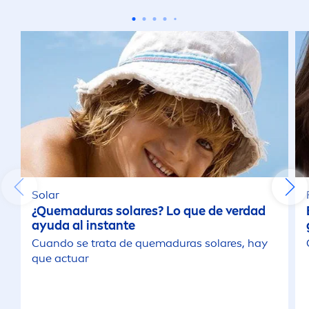
Atomiser
Barra
Cleansing Gel
Cream
Crema
Solar
¿Quemaduras solares? Lo que de verdad
ayuda al instante
Crema de día
Cuando se trata de quemaduras solares, hay
que actuar
Crema de Noche
Crema solar facial