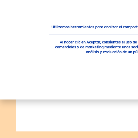
PRODUCTOS
CONSEJOS
Productos
Cuidado Corporal
Utilizamos herramientas para analizar el compor
Al hacer clic en Aceptar, consientes el uso 
comerciales y de marketing mediante unos socio
análisis y evaluación de un 