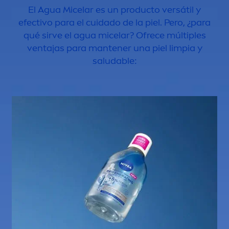
El Agua Micelar es un producto versátil y
efectivo para el cuidado de la piel. Pero, ¿para
qué sirve el agua micelar? Ofrece múltiples
ventajas para mantener una piel limpia y
saludable: