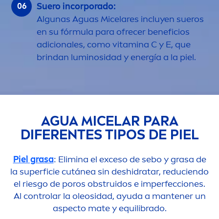
Suero incorporado:
Algunas Aguas Micelares incluyen sueros
en su fórmula para ofrecer beneficios
adicionales, como
vitamin
a C y E, que
brindan luminosidad y energía a la piel.
AGUA MICELAR PARA
DIFERENTES TIPOS DE PIEL
Piel grasa
: Elimina el exceso de sebo y grasa de
la superficie cutánea sin deshidratar, reduciendo
el riesgo de poros obstruidos e imperfecciones.
Al controlar la oleosidad, ayuda a mantener un
aspecto mate y equilibrado.