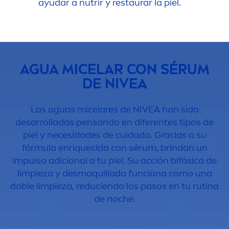
ayudar a nutrir y restaurar la piel.
AGUA MICELAR CON SÉRUM
DE
NIVEA
Las aguas micelares de
NIVEA
han sido
desarrolladas pensando en diferentes tipos de
piel y necesidades de cuidado. Gracias a su
fórmula enriquecida con sérum, brindan un
impulso adicional a tu piel. Su acción bifásica de
limpieza y desmaquillado funciona como una
doble limpieza, reduciendo los pasos en tu rutina
de noche.