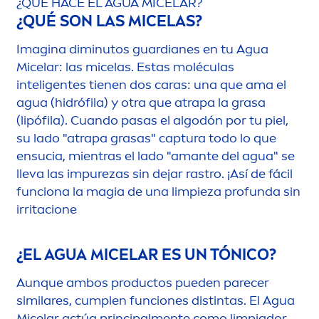
¿QUÉ HACE EL AGUA MICELAR?
¿QUÉ SON LAS MICELAS?
Imagina diminutos guardianes en tu Agua
Micelar: las micelas. Estas moléculas
inteligentes tienen dos caras: una que ama el
agua (hidrófila) y otra que atrapa la grasa
(
lip
ófila). Cuando pasas el algodón por tu piel,
su lado "atrapa grasas" captura todo lo que
ensucia, mientras el lado "amante del agua" se
lleva las im
pure
zas sin dejar rastro. ¡Así de fácil
funciona la magia de una limpieza profunda sin
irritacione
¿EL AGUA MICELAR ES UN TÓNICO?
Aunque ambos productos pueden parecer
similares, cumplen funciones distintas. El Agua
Micelar actúa principal
men
te como limpiador,