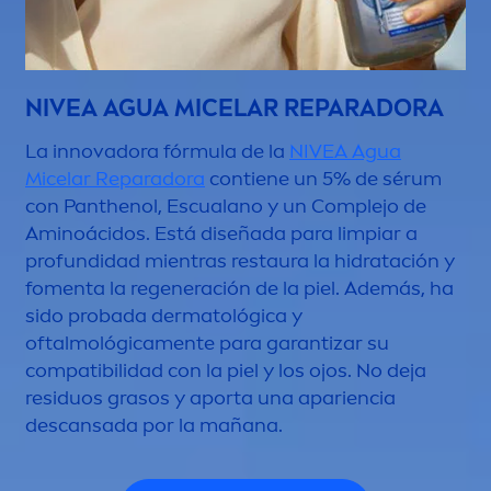
NIVEA
AGUA MICELAR REPARADORA
La innovadora fórmula de la
NIVEA
Agua
Micelar Reparadora
contiene un 5% de sérum
con Panthenol, Escualano y un Complejo de
Aminoácidos. Está diseñada para limpiar a
profundidad mientras restaura la hidratación y
fo
men
ta la regeneración de la piel. Además, ha
sido probada dermatológica y
oftalmológica
men
te para garantizar su
compatibilidad con la piel y los ojos. No deja
residuos grasos y aporta una apariencia
descansada por la mañana.