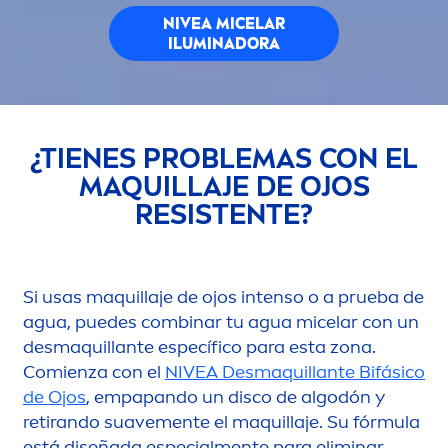
NIVEA
MICELAR
ILUMINADORA
¿TIENES PROBLEMAS CON EL
MAQUILLAJE DE OJOS
RESISTENTE?
Si usas maquillaje de ojos intenso o a prueba de
agua, puedes combinar tu agua micelar con un
desmaquillante específico para esta zona.
Comienza con el
NIVEA
Desmaquillante Bifásico
de Ojos
, empapando un disco de algodón y
retirando suave
men
te el maquillaje. Su fórmula
está diseñada especial
men
te para eliminar