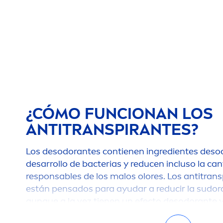
¿CÓMO FUNCIONAN LOS
ANTITRANSPIRANTES?
Los desodorantes contienen ingredientes desod
desarrollo de bacterias y reducen incluso la can
responsables de los malos olores. Los antitrans
están pensados para ayudar a reducir la sudor
aunque a la vez tienen un efecto desodorante y
crecimiento bacteriano gracias a su pH inferior