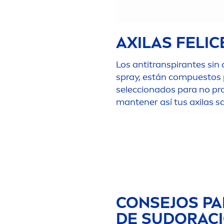
uración funcionan
las sudoríparas de la
AXILAS FELIC
men
os cantidad de
Los antitranspirantes sin 
olor asociado al sudor.
spray, están compuestos 
 gran rendimiento libres
seleccionados para no prod
mantener así tus axilas sa
eben decantarse por
Plus Antiperspirant Stick
ntienen la piel libre de
día.
transpirantes están
 sin perfume. Elige el
como
NIVEA
Stress
Protect
CONSEJOS PA
es que
NIVEA
te brinda.
DE SUDORACI