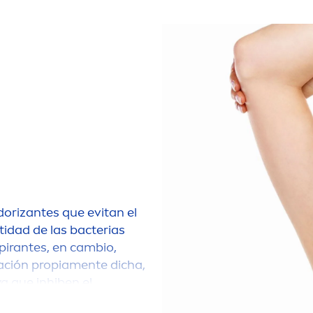
orizantes que evitan el
tidad de las bacterias
pirantes, en cambio,
ación propia
men
te dicha,
a que inhiben el
 y a que disminuyen la