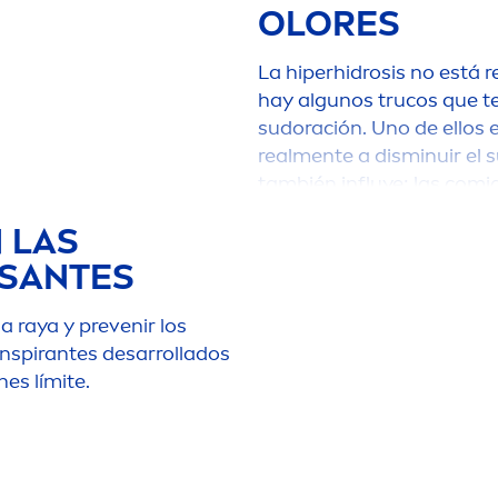
OLORES
La hiperhidrosis no está r
hay algunos trucos que te
sudoración. Uno de ellos 
real
men
te a disminuir el 
también influye: las comi
au
men
tan la sudoración.
 LAS
Aplícate por la mañana u
ESANTES
Stress
Protect
48h Antipers
del día si es necesario.
 raya y prevenir los
Trata bien tu piel: utiliz
anspirantes desarrollados
y huye de la ropa de cama
es límite.
ayudarás a regular tu te
varias capas de ropa en 
control sobre tu cuerpo.