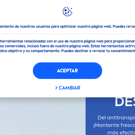
DESTACADOS
MUNDO
NIVEA
cto que tu necesitas
Antitranspirantes versus desodorantes
tamiento de nuestros usuarios para optimizar nuestra página web. Puedes rev
de herramientas relacionadas con el uso de nuestra página web para proporciona
s comerciales, incluso fuera de nuestra página web. Estas herramientas activa
público objetivo y su comportamiento. Puedes declinar o revocar tu consentimi
ANTI
ACEPTAR
CAMBIAR
DE
Del antitransp
¡Mantente fresca
más efectiv