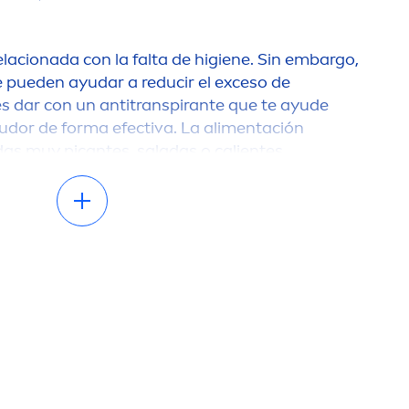
elacionada con la falta de higiene. Sin embargo,
 pueden ayudar a reducir el exceso de
es dar con un antitranspirante que te ayude
sudor de forma efectiva. La ali
men
tación
das muy picantes, saladas o calientes
no de nuestros antitranspirantes, como
NIVEA
pirant Roll-on, y repite la operación a lo largo
a prendas transpirables hechas de fibras
natural
es
 elaborada con tejidos sintéticos, de este modo
mperatura corporal de forma
natural
. Vestir
vez de una prenda gruesa también te da más