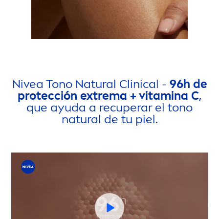
Nivea
Tono
Natural
Clinical -
96h de
protección extrema +
vitamin
a C
,
que ayuda a recuperar el tono
natural
de tu piel.