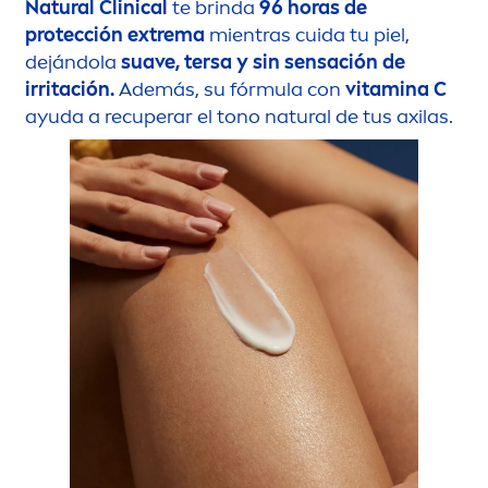
Natural
Clinical
te brinda
96 horas de
protección extrema
mientras cuida tu piel,
dejándola
suave, tersa y sin sensación de
irritación.
Además, su fórmula con
vitamin
a C
ayuda a recuperar el tono
natural
de tus axilas.