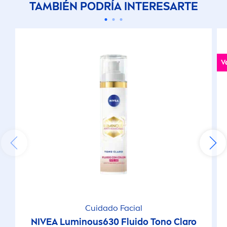
TAMBIÉN PODRÍA INTERESARTE
V
Cuidado Facial
NIVEA
Luminous
630 Fluido Tono Claro