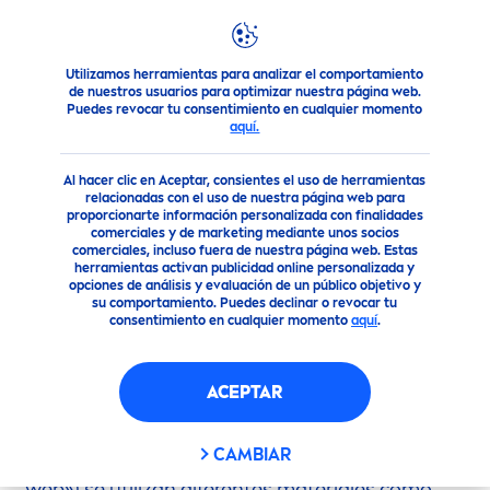
Utilizamos herramientas para analizar el comportamiento
NIVEA
una marca de confianza
Condiciones de uso
de nuestros usuarios para optimizar nuestra página web.
Puedes revocar tu consentimiento en cualquier momento
aquí.
CONDICIONES DE USO
Al hacer clic en Aceptar, consientes el uso de herramientas
relacionadas con el uso de nuestra página web para
proporcionarte información personalizada con finalidades
comerciales y de marketing mediante unos socios
comerciales, incluso fuera de nuestra página web. Estas
1. Datos personales
herramientas activan publicidad online personalizada y
opciones de análisis y evaluación de un público objetivo y
su comportamiento. Puedes declinar o revocar tu
En cuanto a la privacidad de datos consulte,
consentimiento en cualquier momento
aquí
.
por favor, nuestra Política de Privacidad.
ACEPTAR
2. Contenido
CAMBIAR
En el sitio web
www.
nivea
.com.gt
(«el sitio
web») se utilizan diferentes materiales como