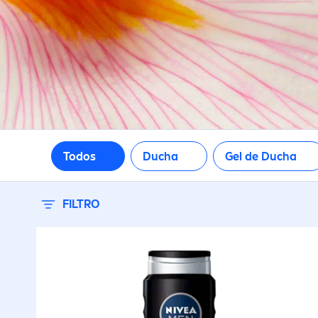
Hecho con materiales
reciclables
Limpieza
Para consentir
Todos
Ducha
Gel de Ducha
Reciclable
FILTRO
Sensación de Piel Suave
Sostenibilidad (NIVEA)
Uso diario