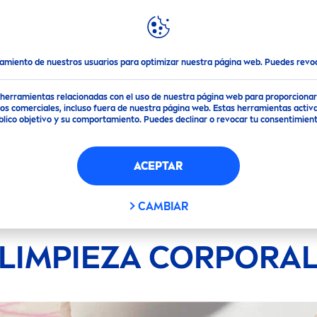
DESTACADOS
MUNDO
NIVEA
FILTROS
tamiento de nuestros usuarios para optimizar nuestra página web. Puedes rev
de herramientas relacionadas con el uso de nuestra página web para proporciona
DE PRODUCTOS
s comerciales, incluso fuera de nuestra página web. Estas herramientas activa
público objetivo y su comportamiento. Puedes declinar o revocar tu consentimi
ure / Soft Care Shower
ACEPTAR
ure Impact
ONAR FILTROS
CAMBIAR
LIMPIEZA CORPORA
APLICAR