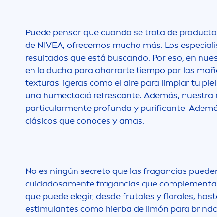
Puede pensar que cuando se trata de productos
de
NIVEA
, ofrecemos mucho más. Los especial
resultados que está buscando. Por eso, en nue
en la ducha para ahorrarte tiempo por las maña
texturas ligeras como el aire para limpiar tu pie
una humectació refrescante. Además, nuestra nu
particular
men
te profunda y purificante. Ademá
clásicos que conoces y amas.
No es ningún secreto que las fragancias pueden 
cuidadosa
men
te fragancias que comple
men
ta
que puede elegir, desde frutales y florales, h
estimulantes como hierba de limón para brindar