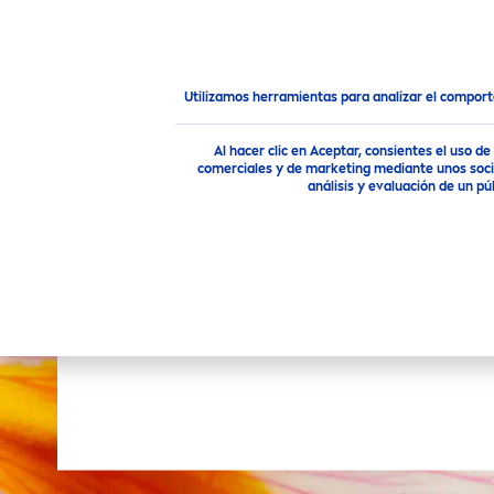
PRODUCTOS
CONSEJOS
Productos
Cuidado Corporal
Limpieza Corporal
Utilizamos herramientas para analizar el compor
Al hacer clic en Aceptar, consientes el uso 
PROPIEDADES
GAMA 
comerciales y de marketing mediante unos socio
análisis y evaluación de un 
Anti-bacterial
P
Balance del microbioma
P
SELECCI
Con aceites naturales
Cuidado
Fórmula biodegradable