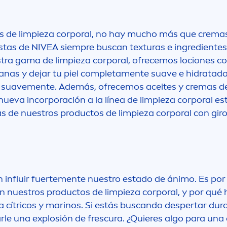
 de limpieza corporal, no hay mucho más que cremas 
istas de
NIVEA
siempre buscan texturas e ingredientes
stra gama de limpieza corporal, ofrecemos lociones c
nas y dejar tu piel completa
men
te suave e hidratad
l suave
men
te. Además, ofrecemos aceites y cremas de
eva incorporación a la línea de limpieza corporal est
s de nuestros productos de limpieza corporal con gir
influir fuerte
men
te nuestro estado de ánimo. Es po
n nuestros productos de limpieza corporal, y por qué 
asta cítricos y marinos. Si estás buscando despertar 
le una explosión de frescura. ¿Quieres algo para una