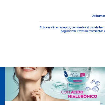
Utilizamo
destacados
Nivea
Facial con Ácido Hialuronico
Al hacer clic en Aceptar, consientes el uso de h
página web. Estas herramientas a