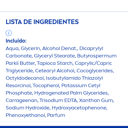
LISTA DE INGREDIENTES
Incluído:
Aqua
, Glycerin, Alcohol Denat., Dicaprylyl
Carbonate, Glyceryl Stearate, Butyrospermum
Parkii
Butter
, Tapioca Starch, Caprylic/Capric
Triglyceride, Cetearyl Alcohol, Cocoglycerides,
Octyldodecanol, Isobutylamido Thiazolyl
Resorcinol, Tocopherol, Potassium Cetyl
Phosphate,
Hydro
genated Palm Glycerides,
Carrageenan, Trisodium EDTA, Xanthan Gum,
Sodium
Hydro
xide,
Hydro
xyacetophenone,
Phenoxyethanol, Parfum