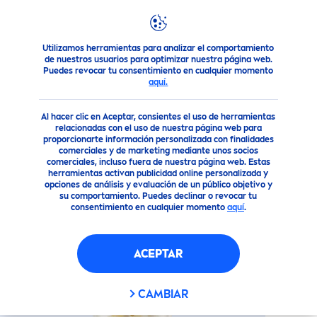
Utilizamos herramientas para analizar el comportamiento
Productos
Cuidado Corporal
Cuidado Corporal
Crema
de nuestros usuarios para optimizar nuestra página web.
Puedes revocar tu consentimiento en cualquier momento
NIVEA
CREMA CORPORAL
aquí.
ANTI-MARCAS Y ESTRÍAS
LUMINOUS
630 200ML
Al hacer clic en Aceptar, consientes el uso de herramientas
relacionadas con el uso de nuestra página web para
proporcionarte información personalizada con finalidades
comerciales y de marketing mediante unos socios
comerciales, incluso fuera de nuestra página web. Estas
herramientas activan publicidad online personalizada y
opciones de análisis y evaluación de un público objetivo y
su comportamiento. Puedes declinar o revocar tu
consentimiento en cualquier momento
aquí
.
ACEPTAR
CAMBIAR