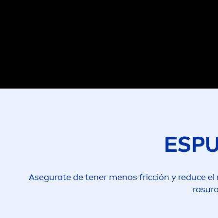
ESPU
Asegurate de tener
men
os fricción y reduce el
rasura