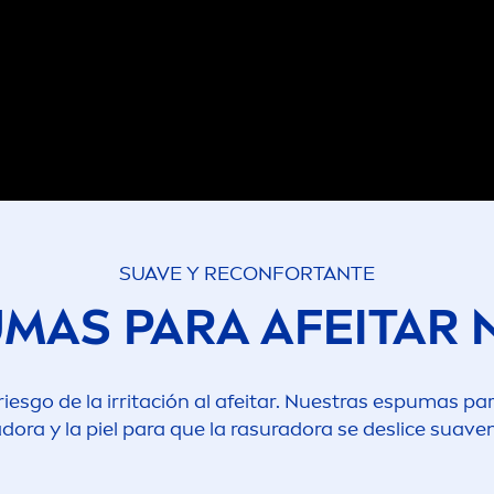
SUAVE Y RECONFORTANTE
MAS PARA AFEITAR
 riesgo de la irritación al afeitar. Nuestras espumas p
dora y la piel para que la rasuradora se deslice suave