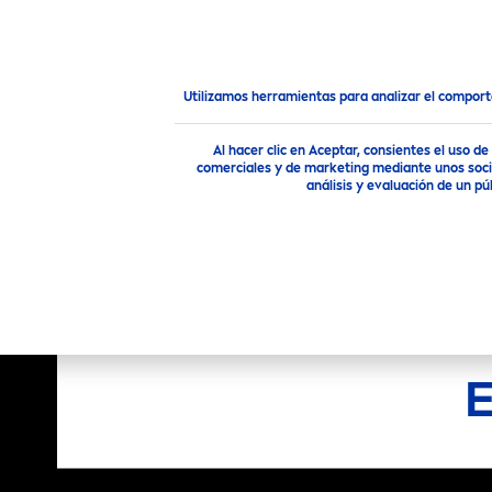
PRODUCTOS
CONSEJOS
Productos
NIVEA
MEN
Afeitado
Espuma para af
Utilizamos herramientas para analizar el compor
Al hacer clic en Aceptar, consientes el uso 
comerciales y de marketing mediante unos socio
análisis y evaluación de un 