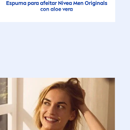
Espuma para afeitar
Nivea
Men
Original
s
con aloe vera