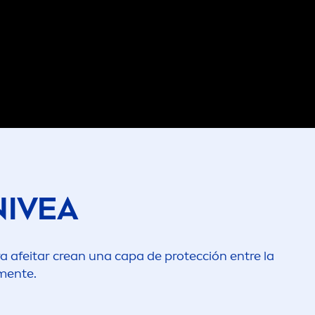
NIVEA
ara afeitar crean una capa de protección entre la
men
te.