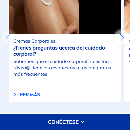
Cremas Corporales
¿Tienes preguntas acerca del cuidado
corporal?
Sabemos que el cuidado corporal no es fácil;
Nivea
® tiene las respuestas a tus preguntas
más frecuentes
LEER MÁS
CONÉCTESE