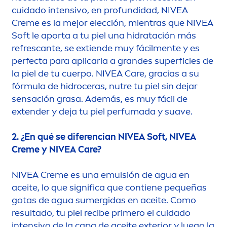
cuidado intensivo, en profundidad,
NIVEA
Creme
es la mejor elección, mientras que
NIVEA
Soft le aporta a tu piel una hidratación más
refrescante, se extiende muy fácil
men
te y es
perfecta para aplicarla a grandes superficies de
la piel de tu cuerpo.
NIVEA
Care
, gracias a su
fórmula de hidroceras, nutre tu piel sin dejar
sensación grasa. Además, es muy fácil de
extender y deja tu piel perfumada y suave.
2. ¿En qué se diferencian
NIVEA
Soft,
NIVEA
Creme
y
NIVEA
Care
?
NIVEA
Creme
es una emulsión de agua en
aceite, lo que significa que contiene pequeñas
gotas de agua sumergidas en aceite. Como
resultado, tu piel recibe primero el cuidado
intensivo de la capa de aceite exterior y luego la